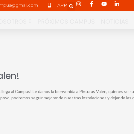
ampus@gmail.com
APP
Search
OSOTROS
PRÓXIMOS CAMPUS
NOTICIAS
alen!
n llega al Campus! Le damos la bienvenida a Pinturas Valen, quienes se
u apoyo, podremos seguir mejorando nuestras instalaciones y dejando las