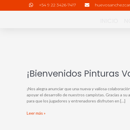
Ir
+54 9 22 3426-7417
huevosanchezc
al
INICIO
N
contenido
Paginación
de
entradas
¡Bienvenidos
¡Bienvenidos Pinturas V
Pinturas
Valen!
¡Nos alegra anunciar que una nueva y valiosa colaboració
apoyar el desarrollo de nuestros campistas. Gracias a s
para que los jugadores y entrenadores disfruten en […]
Leer más »