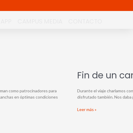
APP
CAMPUS MEDIA
CONTACTO
Fin
Fin de un c
de
un
campus
 suman como patrocinadores para
Durante el viaje charlamos con
que
 canchas en óptimas condiciones
disfrutado también. Nos daba 
hemos
disfrutado
Leer más »
todos