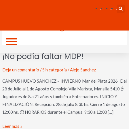
Ir
Paginación
S
al
de
contenido
entradas
Sin Categoría
¡No
¡No podía faltar MDP!
podía
faltar
Deja un comentario
/
Sin categoría
/
Alejo Sanchez
MDP!
CAMPUS HUEVO SANCHEZ – INVIERNO Mar del Plata 2026 Del
28 de Julio al 1 de Agosto ⁠Complejo Villa Marista, Mansilla 5410 ☝
Jugadores de 8 a 21 años y también a Entrenadores. INICIO Y
FINALIZACIÓN: Recepción: 28 de julio 8:30 hs. Cierre 1 de agosto
12:00 hs. ⏱️ HORARIOS durante el Campus: 9:30 a 12:00 […]
Leer más »