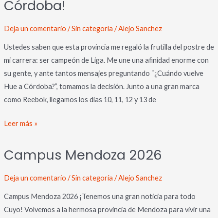
Córdoba!
volvemos
a
Córdoba!
Deja un comentario
/
Sin categoría
/
Alejo Sanchez
Ustedes saben que esta provincia me regaló la frutilla del postre de
mi carrera: ser campeón de Liga. Me une una afinidad enorme con
su gente, y ante tantos mensajes preguntando “¿Cuándo vuelve
Hue a Córdoba?”, tomamos la decisión. Junto a una gran marca
como Reebok, llegamos los días 10, 11, 12 y 13 de
Leer más »
Campus
Campus Mendoza 2026
Mendoza
2026
Deja un comentario
/
Sin categoría
/
Alejo Sanchez
Campus Mendoza 2026 ¡Tenemos una gran noticia para todo
Cuyo! Volvemos a la hermosa provincia de Mendoza para vivir una