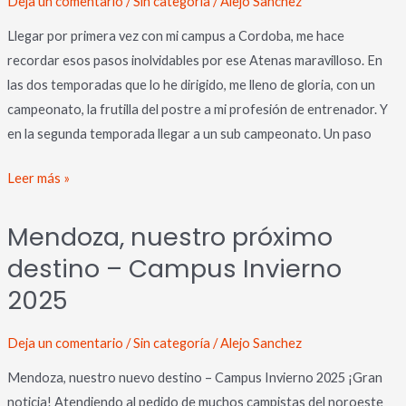
Deja un comentario
/
Sin categoría
/
Alejo Sanchez
destino!
Llegar por primera vez con mi campus a Cordoba, me hace
–
recordar esos pasos inolvidables por ese Atenas maravilloso. En
Campus
las dos temporadas que lo he dirigido, me lleno de gloria, con un
Invierno
campeonato, la frutilla del postre a mi profesión de entrenador. Y
2025
en la segunda temporada llegar a un sub campeonato. Un paso
Leer más »
Mendoza,
Mendoza, nuestro próximo
nuestro
destino – Campus Invierno
próximo
destino
2025
–
Campus
Deja un comentario
/
Sin categoría
/
Alejo Sanchez
Invierno
Mendoza, nuestro nuevo destino – Campus Invierno 2025 ¡Gran
2025
noticia! Atendiendo al pedido de muchos campistas del noroeste