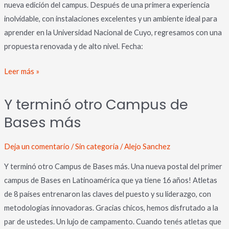
nueva edición del campus. Después de una primera experiencia
inolvidable, con instalaciones excelentes y un ambiente ideal para
aprender en la Universidad Nacional de Cuyo, regresamos con una
propuesta renovada y de alto nivel. Fecha:
Leer más »
Y
Y terminó otro Campus de
terminó
Bases más
otro
Campus
de
Deja un comentario
/
Sin categoría
/
Alejo Sanchez
Bases
Y terminó otro Campus de Bases más. Una nueva postal del primer
más
campus de Bases en Latinoamérica que ya tiene 16 años! Atletas
de 8 países entrenaron las claves del puesto y su liderazgo, con
metodologías innovadoras. Gracias chicos, hemos disfrutado a la
par de ustedes. Un lujo de campamento. Cuando tenés atletas que