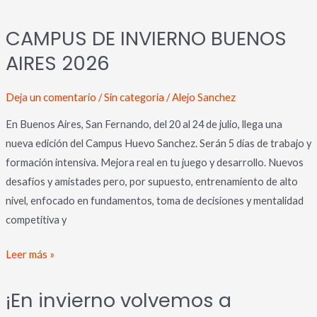
CAMPUS
CAMPUS DE INVIERNO BUENOS
DE
AIRES 2026
INVIERNO
BUENOS
AIRES
Deja un comentario
/
Sin categoría
/
Alejo Sanchez
2026
En Buenos Aires, San Fernando, del 20 al 24 de julio, llega una
nueva edición del Campus Huevo Sanchez. Serán 5 días de trabajo y
formación intensiva. Mejora real en tu juego y desarrollo. Nuevos
desafíos y amistades pero, por supuesto, entrenamiento de alto
nivel, enfocado en fundamentos, toma de decisiones y mentalidad
competitiva y
Leer más »
¡En
¡En invierno volvemos a
invierno