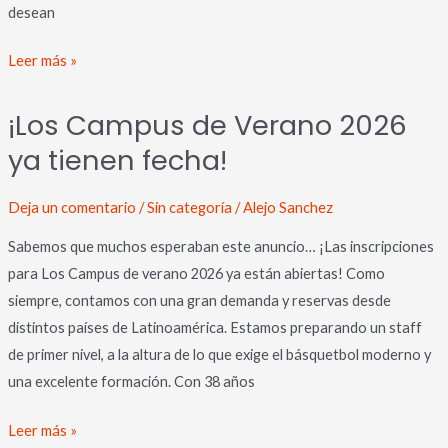
desean
Leer más »
¡Los
¡Los Campus de Verano 2026
Campus
ya tienen fecha!
de
Verano
2026
Deja un comentario
/
Sin categoría
/
Alejo Sanchez
ya
Sabemos que muchos esperaban este anuncio… ¡Las inscripciones
tienen
para Los Campus de verano 2026 ya están abiertas! Como
fecha!
siempre, contamos con una gran demanda y reservas desde
distintos países de Latinoamérica. Estamos preparando un staff
de primer nivel, a la altura de lo que exige el básquetbol moderno y
una excelente formación. Con 38 años
Leer más »