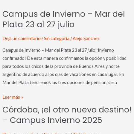
Campus
Campus de Invierno – Mar del
de
Plata 23 al 27 julio
Invierno
–
Mar
Deja un comentario
/
Sin categoría
/
Alejo Sanchez
del
Campus de Invierno – Mar del Plata 23 al 27 julio ¡Invierno
Plata
confirmado! De esta manera confirmamos la opción y posibilidad
23
para todos los chicos de la provincia de Buenos Aires y norte
al
argentino de acuerdo a los días de vacaciones en cada lugar. En
27
Mar del Plata tendremos las tres opciones de pensión, será
julio
Leer más »
Córdoba, ¡el otro nuevo destino!
Córdoba,
¡el
– Campus Invierno 2025
otro
nuevo