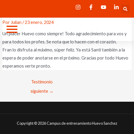
Ir
Navegación
Luciana Herrera
S
al
de
contenido
entradas
Por
Julian
/
23 enero, 2024
Un placer Huevo como siempre! Todo agradecimiento para vos y
para todos los profes. Se nota que lo hacen con el corazón.
Fran lo disfruta al máximo, súper feliz. Ya está Santi también a la
espera de poder anotarse en el próximo. Gracias por todo Huevo
esperamos verte pronto.
Testimonio
siguiente
→
Copyright © 2026 Campus de entrenamiento Huevo Sanchez